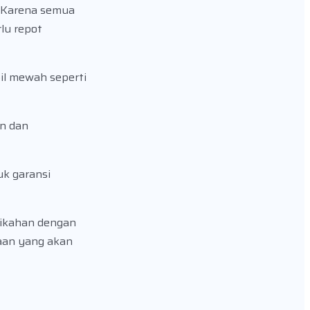
. Karena semua
lu repot
il mewah seperti
an dan
uk garansi
nikahan dengan
raan yang akan