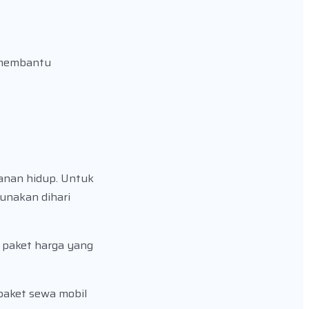
p membantu
anan hidup. Untuk
unakan dihari
i paket harga yang
 paket sewa mobil