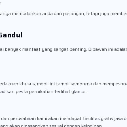
.
hanya memudahkan anda dan pasangan, tetapi juga member
Gandul
 banyak manfaat yang sangat penting. Dibawah ini adala
perlakuan khusus, mobil ini tampil sempurna dan mempesona
dikan pesta pernikahan terlihat glamor.
ri perusahaan kami akan mendapat fasilitas gratis jasa d
 yang akan dipasangkan sesuai dengan keinginan.