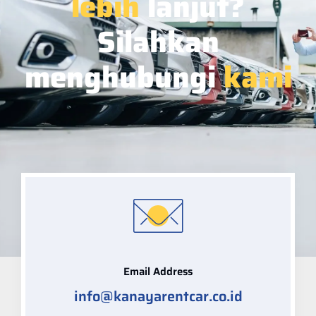
lebih
lanjut?
Silahkan
menghubungi
kami
Email Address
info@kanayarentcar.co.id