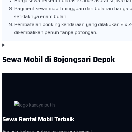
Harga sewa tersebut diatas exclude asuransi jiwa dan
Payment sewa mobil mingguan dan bulanan hanya ber
setidaknya enam bulan.
Pembatalan booking kendaraan yang dilakukan 2 x 2
dikembalikan penuh tanpa potongan.
Sewa Mobil di Bojongsari Depok
Sewa Rental Mobil Terbaik
Armada terbaru gratis jasa supir profesional