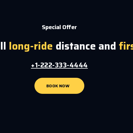
Special Offer
ll
long-ride
distance and
fir
+1-222-333-4444
BOOK NOW