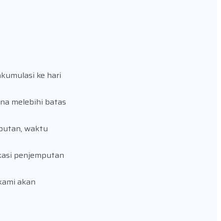
kumulasi ke hari
una melebihi batas
mputan, waktu
okasi penjemputan
 kami akan