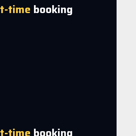
st-time
booking
st-time
booking