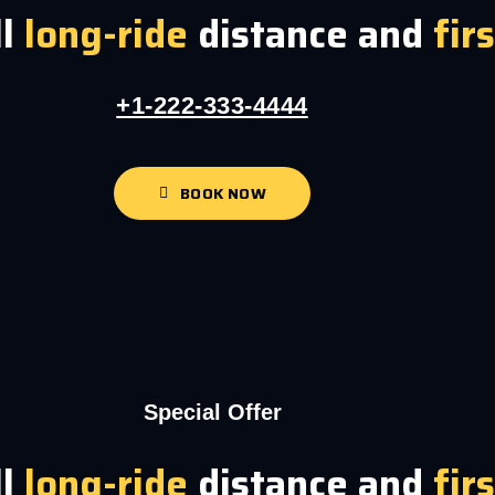
ll
long-ride
distance and
fir
+1-222-333-4444
BOOK NOW
Special Offer
ll
long-ride
distance and
fir