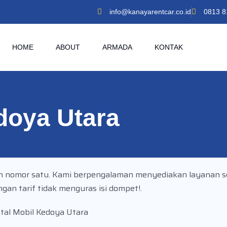
info@kanayarentcar.co.id
0813 8
HOME
ABOUT
ARMADA
KONTAK
doya Utara
n nomor satu. Kami berpengalaman menyediakan layanan s
gan tarif tidak menguras isi dompet!.