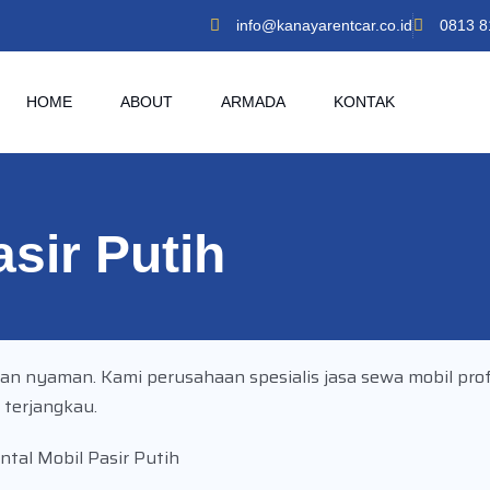
info@kanayarentcar.co.id
0813 8
HOME
ABOUT
ARMADA
KONTAK
asir Putih
dan nyaman. Kami perusahaan spesialis jasa sewa mobil pro
 terjangkau.