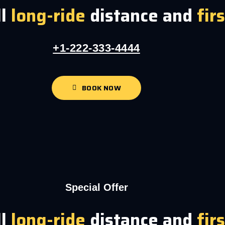
ll
long-ride
distance and
fir
+1-222-333-4444
BOOK NOW
Special Offer
ll
long-ride
distance and
fir