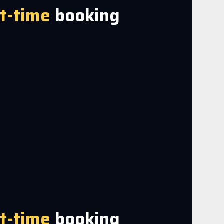
st-time
booking
st-time
booking