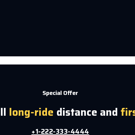
Special Offer
ll
long-ride
distance and
fir
+1-222-333-4444