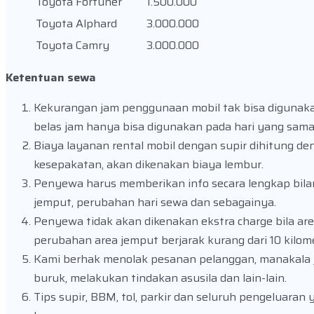
Toyota Fortuner
1.500.000
Toyota Alphard
3.000.000
Toyota Camry
3.000.000
Ketentuan sewa
Kekurangan jam penggunaan mobil tak bisa digunak
belas jam hanya bisa digunakan pada hari yang sam
Biaya layanan rental mobil dengan supir dihitung d
kesepakatan, akan dikenakan biaya lembur.
Penyewa harus memberikan info secara lengkap bil
jemput, perubahan hari sewa dan sebagainya.
Penyewa tidak akan dikenakan ekstra charge bila ar
perubahan area jemput berjarak kurang dari 10 kilomet
Kami berhak menolak pesanan pelanggan, manakala j
buruk, melakukan tindakan asusila dan lain-lain.
Tips supir, BBM, tol, parkir dan seluruh pengeluar