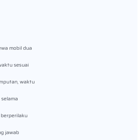
ewa mobil dua
waktu sesuai
emputan, waktu
i selama
berperilaku
ng jawab