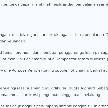
alon penyewa dapat menikmati fasilitas dan pengalaman ser
at cocok bila digunakan untuk ragam situasi perjalanan. Di
 dan keuangan.
 tampil premium dan membuat penggunanya lebih percaya 
buat mobil ini tidak mempunyai kompetitor setara di kelasny
ulti-Purpose Vehicle) paling populer. Stigma itu berkat a
enyaingi rasa nyaman duduk dikursi Toyota Alphard. Sebaga
yaman mulai dari kursi pengemudi hingga baris belakang.
pasitas daya angkut penumpang sampai dengan tujuh oran