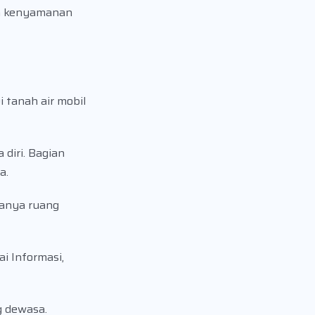
ta kenyamanan
 tanah air mobil
diri. Bagian
a.
danya ruang
i Informasi,
g dewasa.