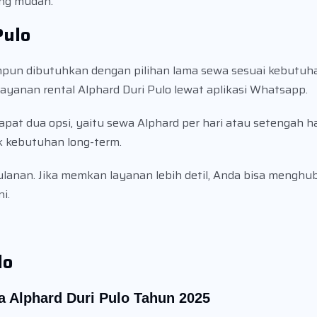
ng mudah.
Pulo
npun dibutuhkan dengan pilihan lama sewa sesuai kebutuha
ayanan rental Alphard Duri Pulo lewat aplikasi Whatsapp.
at dua opsi, yaitu sewa Alphard per hari atau setengah har
k kebutuhan long-term.
ulanan. Jika memkan layanan lebih detil, Anda bisa mengh
i.
lo
a Alphard Duri Pulo Tahun 2025