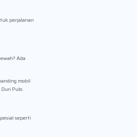
tuk perjalanan
 mewah? Ada
banding mobil
Duri Pulo.
esial seperti