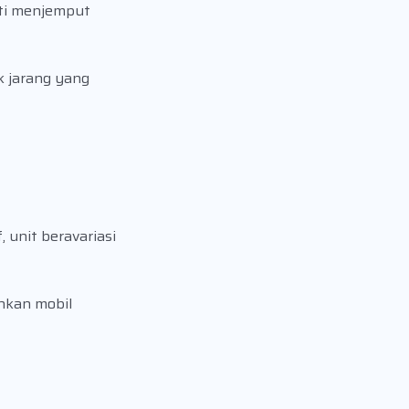
rti menjemput
k jarang yang
 unit beravariasi
hkan mobil