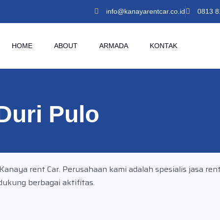
info@kanayarentcar.co.id
0813 8
HOME
ABOUT
ARMADA
KONTAK
Duri Pulo
anaya rent Car. Perusahaan kami adalah spesialis jasa rent
kung berbagai aktifitas.