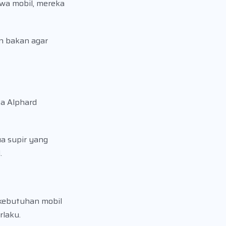
wa mobil, mereka
n bakan agar
ta Alphard
a supir yang
.
kebutuhan mobil
rlaku.