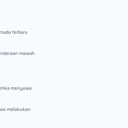
rmada terbaru
 kendaraan mewah
Ketika menyewa
ebas melakukan