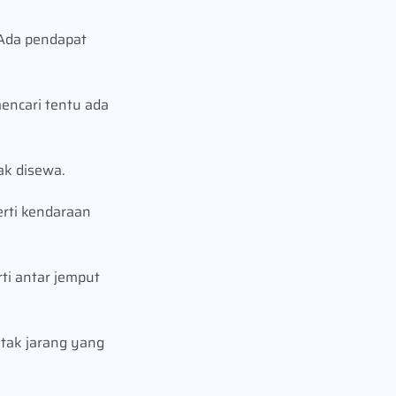
 Ada pendapat
mencari tentu ada
ak disewa.
erti kendaraan
ti antar jemput
 tak jarang yang