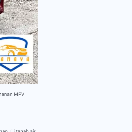
yamanan MPV
an. Di tanah air