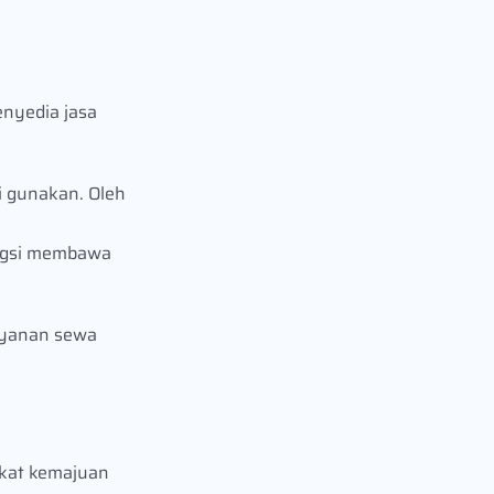
enyedia jasa
i gunakan. Oleh
ungsi membawa
layanan sewa
rkat kemajuan