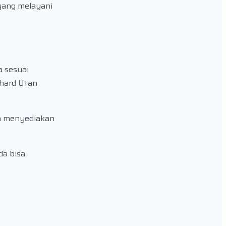
yang melayani
a sesuai
phard Utan
ga menyediakan
da bisa