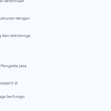
gan ketentuan
 tahunan dengan
 dan sekitarnya,
 Penyedia jasa
odatif di
uga berfungsi