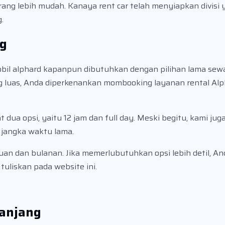
ng lebih mudah. Kanaya rent car telah menyiapkan divisi 
.
ng
obil alphard kapanpun dibutuhkan dengan pilihan lama sew
g luas, Anda diperkenankan mombooking layanan rental Al
 dua opsi, yaitu 12 jam dan full day. Meski begitu, kami ju
 jangka waktu lama.
an dan bulanan. Jika memerlubutuhkan opsi lebih detil, An
uliskan pada website ini.
Panjang