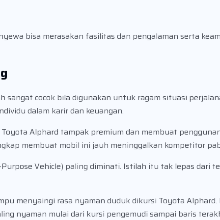
enyewa bisa merasakan fasilitas dan pengalaman serta ke
ng
sangat cocok bila digunakan untuk ragam situasi perjalan
ndividu dalam karir dan keuangan.
n Toyota Alphard tampak premium dan membuat penggunan
lengkap membuat mobil ini jauh meninggalkan kompetitor pabr
ose Vehicle) paling diminati. Istilah itu tak lepas dari t
mpu menyaingi rasa nyaman duduk dikursi Toyota Alphard. P
ling nyaman mulai dari kursi pengemudi sampai baris terakh