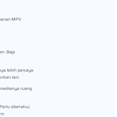
amanan MPV
an. Bagi
ya lebih percaya
ikan lain.
ersedianya ruang
erlu diketahui,
ir.