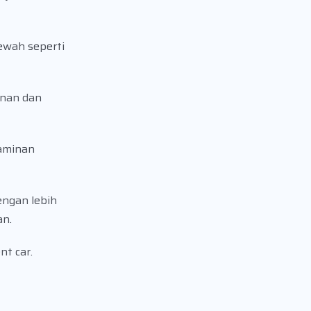
ewah seperti
inan dan
jaminan
engan lebih
an.
nt car.