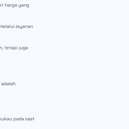
et harga yang
elalui layanan
 tetapi juga
 adalah
emukau pada saat