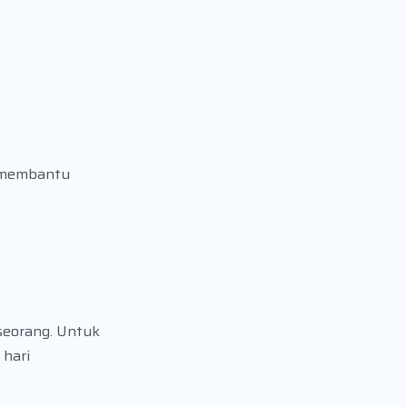
p membantu
seorang. Untuk
 hari