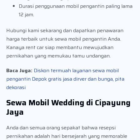
Durasi penggunaan mobil pengantin paling lama
12 jam.
Hubungi kami sekarang dan dapatkan penawaran
harga terbaik untuk sewa mobil pengantin Anda.
Kanaya rent car siap membantu mewujudkan
pernikahan yang memukau tamu undangan.
Baca Juga:
Diskon termuah layanan sewa mobil
pengantin Depok gratis jasa dirver dan bunga, pita
dekorasi
Sewa Mobil Wedding di Cipayung
Jaya
Anda dan semua orang sepakat bahwa resepsi
pernikahan adalah hari bersejarah yang memorable