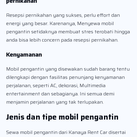
pernikahan
Resepsi pernikahan yang sukses, perlu effort dan
energi yang besar. Karenanya, Menyewa mobil
pengantin setidaknya membuat stres terobati hingga
anda bisa lebih concern pada resepsi pernikahan.
Kenyamanan
Mobil pengantin yang disewakan sudah barang tentu
dilengkapi dengan fasilitas penunjang kenyamanan
perjalanan, seperti AC, dekorasi, Multimedia
entertainment dan sebagianya. Ini semua demi
menjamin perjalanan yang tak terlupakan.
Jenis dan tipe mobil pengantin
Sewa mobil pengantin dari Kanaya Rent Car disertai