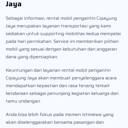
Jaya
Sebagai informasi, rental mobil pengantin Cipayung
Jaya merupakan layanan transportasi yang kami
sediakan untuk supporting mobilitas kedua mempelai
pada hari pernikahan. Service ini memberikan pilihan
mobil yang sesuai dengan kebutuhan dan anggaran
dana yang dipersiapkan.
Keuntungan dari layanan rental mobil pengantin
Cipayung Jaya akan membuat penyelenggara acara
mendapatkan kepastian dan rasa tenang terkait
kendaraan sebagai penunjang kegiatan keluarga dan
tamu undangan.
Anda bisa lebih fokus pada momen istimewa yang
akan diselenggarakan bersama pasangan dan