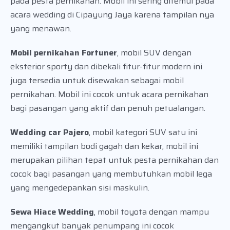
pada pesta pernikahan. Mobil ini sering ditemui pada
acara wedding di Cipayung Jaya karena tampilan nya
yang menawan.
Mobil pernikahan Fortuner
, mobil SUV dengan
eksterior sporty dan dibekali fitur-fitur modern ini
juga tersedia untuk disewakan sebagai mobil
pernikahan. Mobil ini cocok untuk acara pernikahan
bagi pasangan yang aktif dan penuh petualangan.
Wedding car Pajero
, mobil kategori SUV satu ini
memiliki tampilan bodi gagah dan kekar, mobil ini
merupakan pilihan tepat untuk pesta pernikahan dan
cocok bagi pasangan yang membutuhkan mobil lega
yang mengedepankan sisi maskulin.
Sewa Hiace Wedding
, mobil toyota dengan mampu
mengangkut banyak penumpang ini cocok