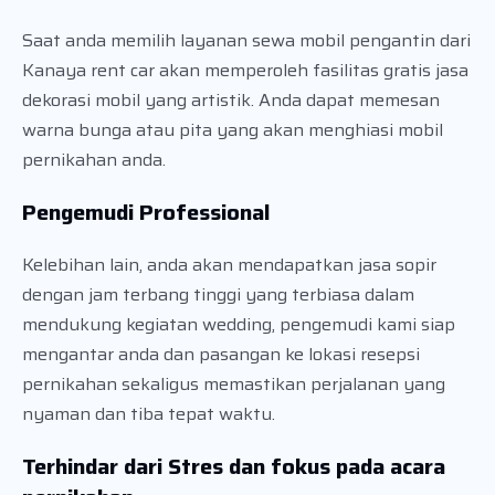
Saat anda memilih layanan sewa mobil pengantin dari
Kanaya rent car akan memperoleh fasilitas gratis jasa
dekorasi mobil yang artistik. Anda dapat memesan
warna bunga atau pita yang akan menghiasi mobil
pernikahan anda.
Pengemudi Professional
Kelebihan lain, anda akan mendapatkan jasa sopir
dengan jam terbang tinggi yang terbiasa dalam
mendukung kegiatan wedding, pengemudi kami siap
mengantar anda dan pasangan ke lokasi resepsi
pernikahan sekaligus memastikan perjalanan yang
nyaman dan tiba tepat waktu.
Terhindar dari Stres dan fokus pada acara