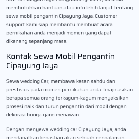
membutuhkan bantuan atau info lebih lanjut tentang
sewa mobil pengantin Cipayung Jaya. Customer
support kami siap membantu membuat acara
pernikahan anda menjadi momen yang dapat
dikenang sepanjang masa.
Kontak Sewa Mobil Pengantin
Cipayung Jaya
Sewa wedding Car, membawa kesan sahdu dan
prestisius pada momen pernikahan anda. Imajinasikan
betapa semua orang terkagum-kagum menyaksikan
prosesi naik dan turun pengantin dari mobil dengan
dekorasi bunga yang menawan.
Dengan menyewa wedding car Cipayung Jaya, anda
mendapatkan kepastian akan sebuah pengalaman