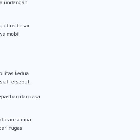
ua undangan
ga bus besar
wa mobil
ilitas kedua
ial tersebut.
pastian dan rasa
antaran semua
dari tugas