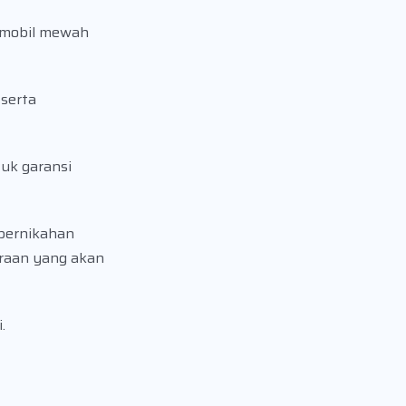
i mobil mewah
serta
tuk garansi
pernikahan
araan yang akan
i.