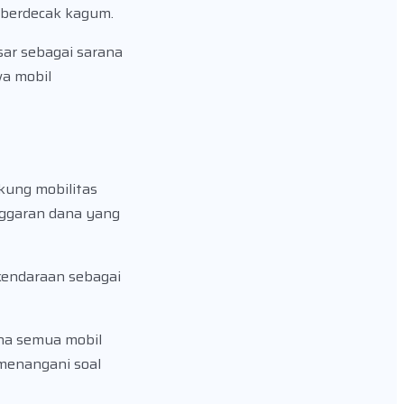
 berdecak kagum.
sar sebagai sarana
wa mobil
kung mobilitas
nggaran dana yang
kendaraan sebagai
na semua mobil
 menangani soal