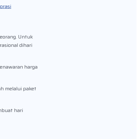
orasi
eorang. Untuk
asional dihari
 penawaran harga
h melalui paket
buat hari