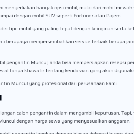
i menyediakan banyak opsi mobil, mulai dari mobil mewah 
mpai dengan mobil SUV seperti Fortuner atau Pajero.
ri tipe mobil yang paling tepat dengan keinginan serta ke
 kami berupaya mempersembahkan service terbaik berupa ja
il pengantin Muncul, anda bisa mempersiapkan resepsi pe
sial tanpa khawatir tentang kendaraan yang akan digunak
gantin Muncul yang profesional dari perusahaan kami.
l
langan calon pengantin dalam mengambil keputusan. Tapi, 
g Muncul dengan harga sewa yang menyesuaikan anggaran.
 mobil pengantin lengkap dengan hiasan dekorasi bunga dan 