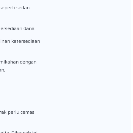
seperti sedan
tersediaan dana.
minan ketersediaan
rnikahan dengan
an.
tak perlu cemas
pita. Dibawah ini