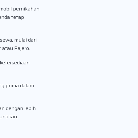
mobil pernikahan
anda tetap
sewa, mulai dari
 atau Pajero.
ketersediaan
ng prima dalam
an dengan lebih
gunakan.