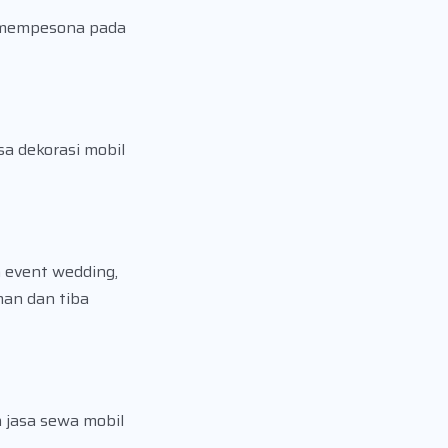
n mempesona pada
a dekorasi mobil
 event wedding,
man dan tiba
 jasa sewa mobil