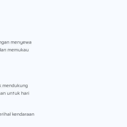
Dengan menyewa
n dan memukau
tuk mendukung
nan untuk hari
erihal kendaraan