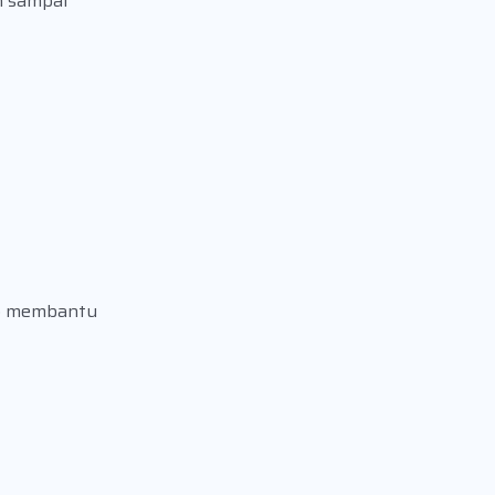
n sampai
ap membantu