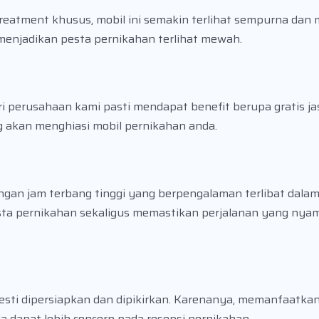
treatment khusus, mobil ini semakin terlihat sempurna da
menjadikan pesta pernikahan terlihat mewah.
perusahaan kami pasti mendapat benefit berupa gratis jas
g akan menghiasi mobil pernikahan anda.
gan jam terbang tinggi yang berpengalaman terlibat dalam
esta pernikahan sekaligus memastikan perjalanan yang nya
sti dipersiapkan dan dipikirkan. Karenanya, memanfaatkan
a dapat lebih concern pada resepsi pernikahan.