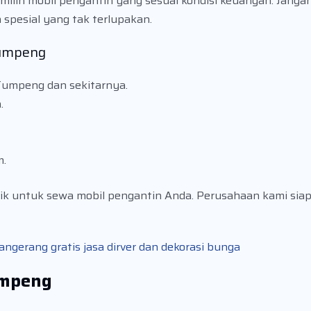
ilih mobil pengantin yang sesuai kondisi keuangan. Janga
spesial yang tak terlupakan.
Tumpeng
Tumpeng dan sekitarnya.
.
m.
ik untuk sewa mobil pengantin Anda. Perusahaan kami si
gerang gratis jasa dirver dan dekorasi bunga
umpeng