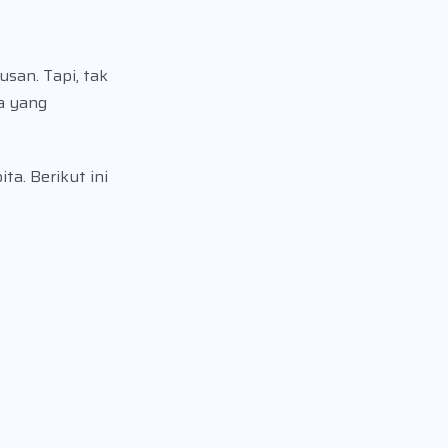
san. Tapi, tak
a yang
a. Berikut ini