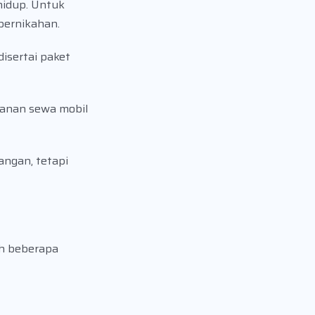
hidup. Untuk
 pernikahan.
isertai paket
yanan sewa mobil
ngan, tetapi
ah beberapa