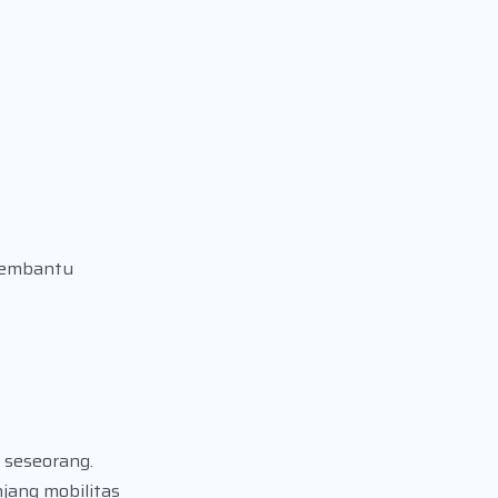
 membantu
 seseorang.
jang mobilitas