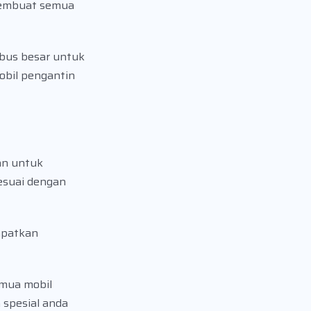
membuat semua
 bus besar untuk
obil pengantin
an untuk
esuai dengan
apatkan
emua mobil
 spesial anda