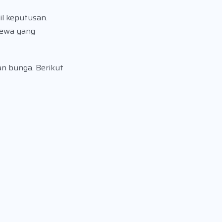
l keputusan.
 sewa yang
an bunga. Berikut