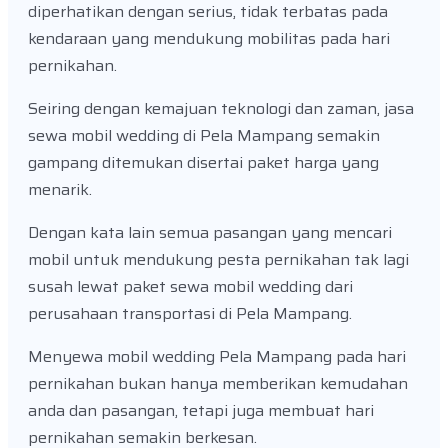
diperhatikan dengan serius, tidak terbatas pada
kendaraan yang mendukung mobilitas pada hari
pernikahan.
Seiring dengan kemajuan teknologi dan zaman, jasa
sewa mobil wedding di Pela Mampang semakin
gampang ditemukan disertai paket harga yang
menarik.
Dengan kata lain semua pasangan yang mencari
mobil untuk mendukung pesta pernikahan tak lagi
susah lewat paket sewa mobil wedding dari
perusahaan transportasi di Pela Mampang.
Menyewa mobil wedding Pela Mampang pada hari
pernikahan bukan hanya memberikan kemudahan
anda dan pasangan, tetapi juga membuat hari
pernikahan semakin berkesan.