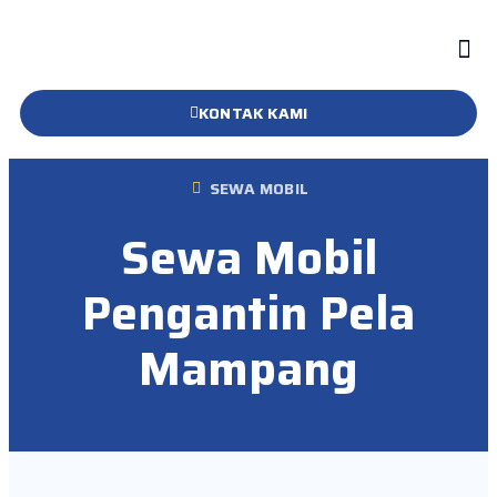
KONTAK KAMI
SEWA MOBIL
Sewa Mobil
Pengantin Pela
Mampang