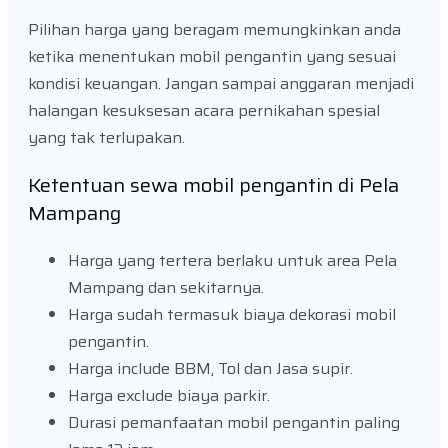
Pilihan harga yang beragam memungkinkan anda
ketika menentukan mobil pengantin yang sesuai
kondisi keuangan. Jangan sampai anggaran menjadi
halangan kesuksesan acara pernikahan spesial
yang tak terlupakan.
Ketentuan sewa mobil pengantin di Pela
Mampang
Harga yang tertera berlaku untuk area Pela
Mampang dan sekitarnya.
Harga sudah termasuk biaya dekorasi mobil
pengantin.
Harga include BBM, Tol dan Jasa supir.
Harga exclude biaya parkir.
Durasi pemanfaatan mobil pengantin paling