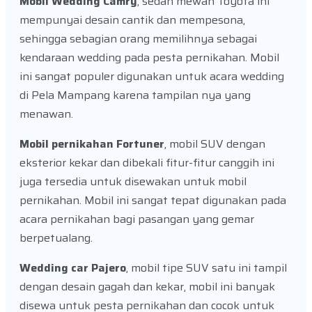
Mobil Wedding Camry
, sedan mewah Toyota ini
mempunyai desain cantik dan mempesona,
sehingga sebagian orang memilihnya sebagai
kendaraan wedding pada pesta pernikahan. Mobil
ini sangat populer digunakan untuk acara wedding
di Pela Mampang karena tampilan nya yang
menawan.
Mobil pernikahan Fortuner
, mobil SUV dengan
eksterior kekar dan dibekali fitur-fitur canggih ini
juga tersedia untuk disewakan untuk mobil
pernikahan. Mobil ini sangat tepat digunakan pada
acara pernikahan bagi pasangan yang gemar
berpetualang.
Wedding car Pajero
, mobil tipe SUV satu ini tampil
dengan desain gagah dan kekar, mobil ini banyak
disewa untuk pesta pernikahan dan cocok untuk