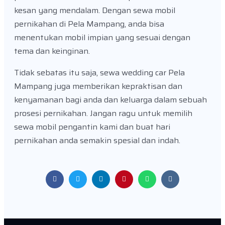
kesan yang mendalam. Dengan sewa mobil
pernikahan di Pela Mampang, anda bisa
menentukan mobil impian yang sesuai dengan
tema dan keinginan.
Tidak sebatas itu saja, sewa wedding car Pela
Mampang juga memberikan kepraktisan dan
kenyamanan bagi anda dan keluarga dalam sebuah
prosesi pernikahan. Jangan ragu untuk memilih
sewa mobil pengantin kami dan buat hari
pernikahan anda semakin spesial dan indah.