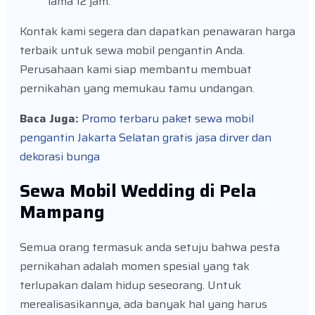
lama 12 jam.
Kontak kami segera dan dapatkan penawaran harga
terbaik untuk sewa mobil pengantin Anda.
Perusahaan kami siap membantu membuat
pernikahan yang memukau tamu undangan.
Baca Juga:
Promo terbaru paket sewa mobil
pengantin Jakarta Selatan gratis jasa dirver dan
dekorasi bunga
Sewa Mobil Wedding di Pela
Mampang
Semua orang termasuk anda setuju bahwa pesta
pernikahan adalah momen spesial yang tak
terlupakan dalam hidup seseorang. Untuk
merealisasikannya, ada banyak hal yang harus