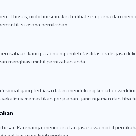
ent khusus, mobil ini semakin terlihat sempurna dan memp
ercantik suasana pernikahan.
rusahaan kami pasti memperoleh fasilitas gratis jasa deko
kan menghiasi mobil pernikahan anda.
fesional yang terbiasa dalam mendukung kegiatan wedding,
n sekaligus memastikan perjalanan yang nyaman dan tiba t
kahan
ng besar. Karenanya, menggunakan jasa sewa mobil pernika
a hal lain yang lebih penting.