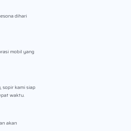
esona dihari
rasi mobil yang
 sopir kami siap
epat waktu.
han akan