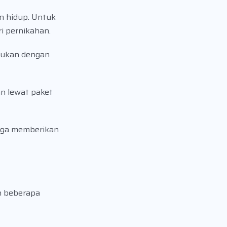
n hidup. Untuk
ri pernikahan.
emukan dengan
n lewat paket
uga memberikan
h beberapa