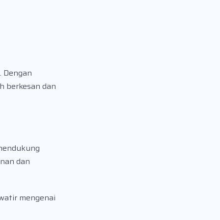
n. Dengan
ih berkesan dan
k mendukung
inan dan
awatir mengenai