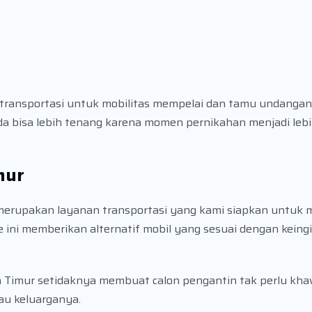
h transportasi untuk mobilitas mempelai dan tamu undanga
a bisa lebih tenang karena momen pernikahan menjadi leb
mur
r merupakan layanan transportasi yang kami siapkan untu
e ini memberikan alternatif mobil yang sesuai dengan keing
an Timur setidaknya membuat calon pengantin tak perlu kh
au keluarganya.