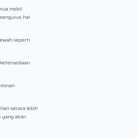
mua mobil
 mengurus hal
mewah seperti
 ketersediaan
jaminan
han secara lebih
n yang akan