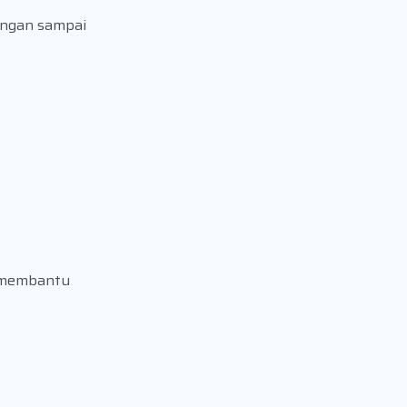
angan sampai
p membantu