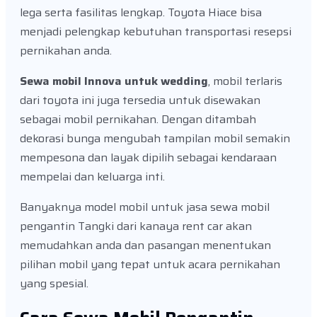
lega serta fasilitas lengkap. Toyota Hiace bisa
menjadi pelengkap kebutuhan transportasi resepsi
pernikahan anda.
Sewa mobil Innova untuk wedding
, mobil terlaris
dari toyota ini juga tersedia untuk disewakan
sebagai mobil pernikahan. Dengan ditambah
dekorasi bunga mengubah tampilan mobil semakin
mempesona dan layak dipilih sebagai kendaraan
mempelai dan keluarga inti.
Banyaknya model mobil untuk jasa sewa mobil
pengantin Tangki dari kanaya rent car akan
memudahkan anda dan pasangan menentukan
pilihan mobil yang tepat untuk acara pernikahan
yang spesial.