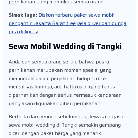
pernikahan yang memukau semua orang.
Simak Juga:
Diskon terbaru paket sewa mobil
pengantin Jakarta Barat free jasa dirver dan bunga,
pita dekorasi
Sewa Mobil Wedding di Tangki
Anda dan semua orang setuju bahwa pesta
pernikahan merupakan momen spesial yang
memorable dalam perjalanan hidup. Untuk
merealisasikannya, ada hal krusial yang harus
diperhatikan dengan serius, termasuk kendaraan
yang akan digunakan dihari pernikahan.
Berbeda dari periode sebelumnya, dewasa ini jasa
sewa mobil wedding di Tangki semakin gampang
dicari dengan paket harga yang menarik.