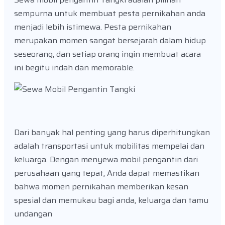
sempurna untuk membuat pesta pernikahan anda
menjadi lebih istimewa. Pesta pernikahan
merupakan momen sangat bersejarah dalam hidup
seseorang, dan setiap orang ingin membuat acara
ini begitu indah dan memorable.
Dari banyak hal penting yang harus diperhitungkan
adalah transportasi untuk mobilitas mempelai dan
keluarga. Dengan menyewa mobil pengantin dari
perusahaan yang tepat, Anda dapat memastikan
bahwa momen pernikahan memberikan kesan
spesial dan memukau bagi anda, keluarga dan tamu
undangan