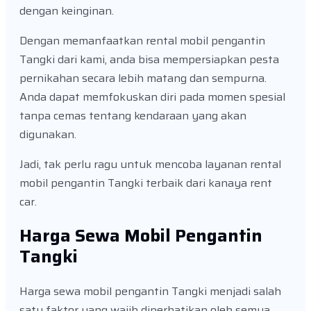
dengan keinginan.
Dengan memanfaatkan rental mobil pengantin
Tangki dari kami, anda bisa mempersiapkan pesta
pernikahan secara lebih matang dan sempurna.
Anda dapat memfokuskan diri pada momen spesial
tanpa cemas tentang kendaraan yang akan
digunakan.
Jadi, tak perlu ragu untuk mencoba layanan rental
mobil pengantin Tangki terbaik dari kanaya rent
car.
Harga Sewa Mobil Pengantin
Tangki
Harga sewa mobil pengantin Tangki menjadi salah
satu faktor yang wajib diperhatikan oleh semua