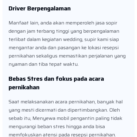
Driver Berpengalaman
Manfaat lain, anda akan memperoleh jasa sopir
dengan jam terbang tinggi yang berpengalaman
terlibat dalam kegiatan wedding, supir kami siap
mengantar anda dan pasangan ke lokasi resepsi
pernikahan sekaligus memastikan perjalanan yang
nyaman dan tiba tepat waktu.
Bebas Stres dan fokus pada acara
pernikahan
Saat melaksanakan acara pernikahan, banyak hal
yang mesti dicermati dan dipertimbangkan. Oleh
sebab itu, Menyewa mobil pengantin paling tidak
mengurangi beban stres hingga anda bisa
memfokuskan atensi pada resepsi pernikahan.