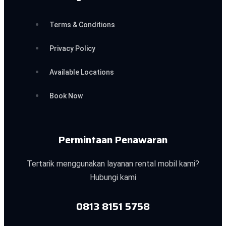
Terms & Conditions
Privacy Policy
Available Locations
Book Now
Permintaan Penawaran
Tertarik menggunakan layanan rental mobil kami?
Hubungi kami
0813 8151 5758