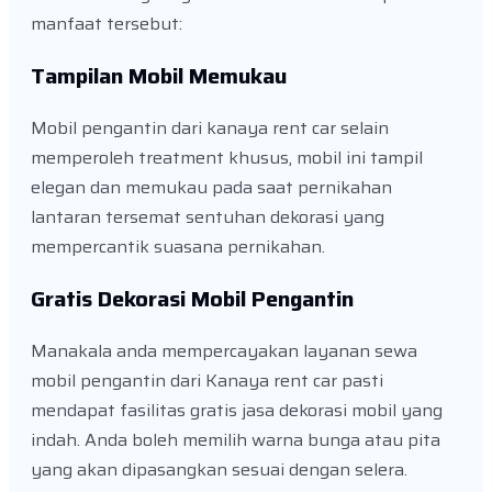
manfaat tersebut:
Tampilan Mobil Memukau
Mobil pengantin dari kanaya rent car selain
memperoleh treatment khusus, mobil ini tampil
elegan dan memukau pada saat pernikahan
lantaran tersemat sentuhan dekorasi yang
mempercantik suasana pernikahan.
Gratis Dekorasi Mobil Pengantin
Manakala anda mempercayakan layanan sewa
mobil pengantin dari Kanaya rent car pasti
mendapat fasilitas gratis jasa dekorasi mobil yang
indah. Anda boleh memilih warna bunga atau pita
yang akan dipasangkan sesuai dengan selera.