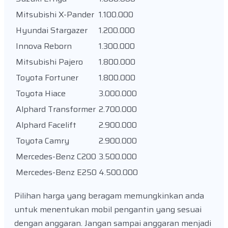
Mitsubishi X-Pander
1.100.000
Hyundai Stargazer
1.200.000
Innova Reborn
1.300.000
Mitsubishi Pajero
1.800.000
Toyota Fortuner
1.800.000
Toyota Hiace
3.000.000
Alphard Transformer
2.700.000
Alphard Facelift
2.900.000
Toyota Camry
2.900.000
Mercedes-Benz C200
3.500.000
Mercedes-Benz E250
4.500.000
Pilihan harga yang beragam memungkinkan anda
untuk menentukan mobil pengantin yang sesuai
dengan anggaran. Jangan sampai anggaran menjadi