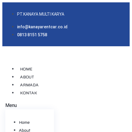
PT.KANAYA MULTI KARYA
info@kanayarentcar.co.id
0813 8151 5758
HOME
ABOUT
ARMADA
KONTAK
Menu
Home
About