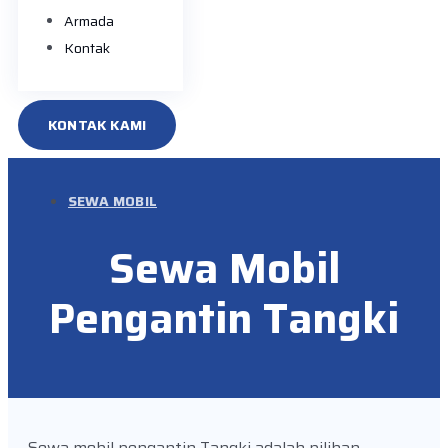
Armada
Kontak
KONTAK KAMI
SEWA MOBIL
Sewa Mobil
Pengantin Tangki
Sewa mobil pengantin Tangki adalah pilihan