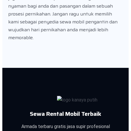
nyaman bagi anda dan pasangan dalam sebuah
prosesi pernikahan. Jangan ragu untuk memilih
kami sebagai penyedia sewa mobil pengantin dan
wujudkan hari pernikahan anda menjadi lebih
memorable.
Sewa Rental Mobil Terbaik
Armada terbaru gratis jasa supir profesional