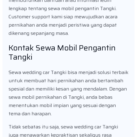
membutuhkan bantuan atau informasi lebih
lengkap tentang sewa mobil pengantin Tangki.
Customer support kami siap mewujudkan acara
pernikahan anda menjadi peristiwa yang dapat
dikenang sepanjang masa.
Kontak Sewa Mobil Pengantin
Tangki
Sewa wedding car Tangki bisa menjadi solusi terbaik
untuk membuat hari pernikahan anda bertambah
spesial dan memiliki kesan yang mendalam. Dengan
sewa mobil pernikahan di Tangki, anda bebas
menentukan mobil impian yang sesuai dengan
tema dan harapan.
Tidak sebatas itu saja, sewa wedding car Tangki
juga menawarkan kepraktisan sekaligus rasa